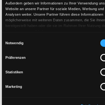
Außerdem geben wir Informationen zu Ihrer Verwendung uns
News
Unternehmen
Website an unsere Partner für soziale Medien, Werbung und
Firmenphilosophie
Analysen weiter. Unsere Partner führen diese Informationen
Firmengeschichte
möglicherweise mit weiteren Daten zusammen, die Sie ihne
Arbeitskreise
Zertifikate & Bescheinigungen
bereitgestellt haben oder die sie im Rahmen Ihrer Nutzung d
IHK-Netzwerk Wasser
Dienste gesammelt haben.
Produkte
Filter
Einwilligungsauswahl
Armaturen und Zubehör
Notwendig
Enthärtung
Umkehrosmoseanlagen und Geräte
Permeatmanagement
Präferenzen
Mischbett
Dosierung
Wissen
Wasserfibel
Statistiken
Know-How
Wasseraufbereitungsanlagen für Industrie und Gewerbe
Wassertechnik
Marketing
Wasserenthärtungsanlagen Hersteller
Dosieranlagen
Kontakt
Karriere
Servicetechniker (m/w/d)