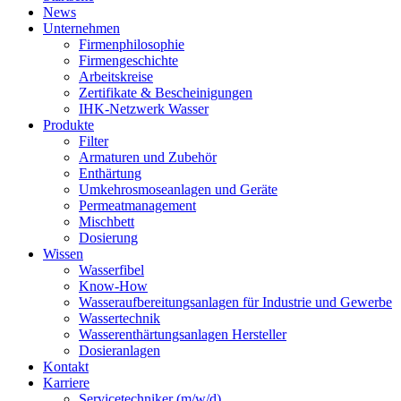
News
Unternehmen
Firmenphilosophie
Firmengeschichte
Arbeitskreise
Zertifikate & Bescheinigungen
IHK-Netzwerk Wasser
Produkte
Filter
Armaturen und Zubehör
Enthärtung
Umkehrosmoseanlagen und Geräte
Permeatmanagement
Mischbett
Dosierung
Wissen
Wasserfibel
Know-How
Wasseraufbereitungsanlagen für Industrie und Gewerbe
Wassertechnik
Wasserenthärtungsanlagen Hersteller
Dosieranlagen
Kontakt
Karriere
Servicetechniker (m/w/d)