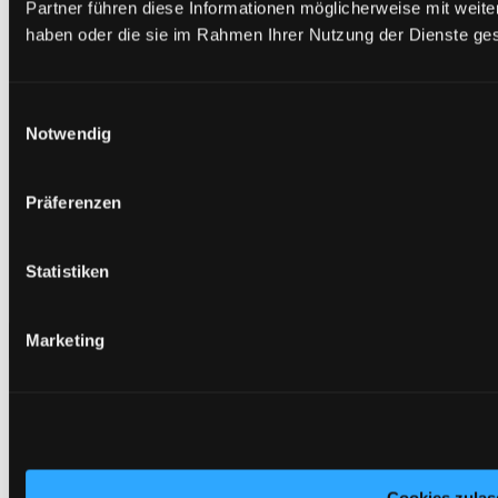
Partner führen diese Informationen möglicherweise mit weite
haben oder die sie im Rahmen Ihrer Nutzung der Dienste g
Einwilligungsauswahl
Notwendig
Doppeldruckerhöhungsstationen
Präferenzen
Druckerhöhungsstationen mit zwei parallelgeschalteten
Förderpumpe, in konventioneller Betriebsweise, oder
Statistiken
mit Konstantdruckregelung.
Mehr erfahren
Marketing
Auftauchen!
Impressum
Datenschutzhinweise
Sitemap
AGB
Cookie-Einstellungen
Cookies zulas