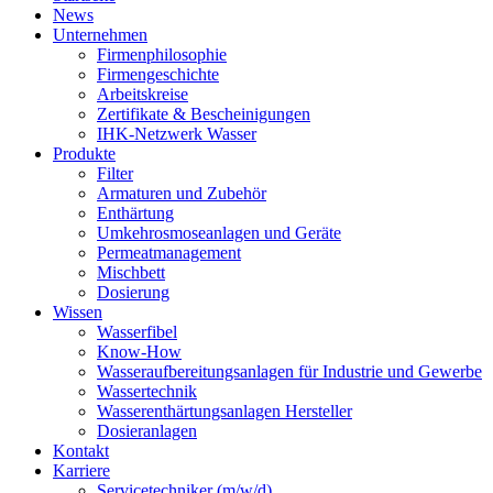
News
Unternehmen
Firmenphilosophie
Firmengeschichte
Arbeitskreise
Zertifikate & Bescheinigungen
IHK-Netzwerk Wasser
Produkte
Filter
Armaturen und Zubehör
Enthärtung
Umkehrosmoseanlagen und Geräte
Permeatmanagement
Mischbett
Dosierung
Wissen
Wasserfibel
Know-How
Wasseraufbereitungsanlagen für Industrie und Gewerbe
Wassertechnik
Wasserenthärtungsanlagen Hersteller
Dosieranlagen
Kontakt
Karriere
Servicetechniker (m/w/d)