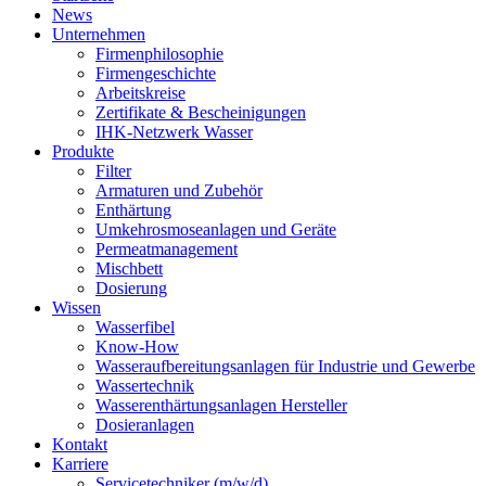
News
Unternehmen
Firmenphilosophie
Firmengeschichte
Arbeitskreise
Zertifikate & Bescheinigungen
IHK-Netzwerk Wasser
Produkte
Filter
Armaturen und Zubehör
Enthärtung
Umkehrosmoseanlagen und Geräte
Permeatmanagement
Mischbett
Dosierung
Wissen
Wasserfibel
Know-How
Wasseraufbereitungsanlagen für Industrie und Gewerbe
Wassertechnik
Wasserenthärtungsanlagen Hersteller
Dosieranlagen
Kontakt
Karriere
Servicetechniker (m/w/d)