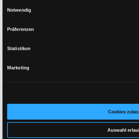
Einwilligungsauswahl
Notwendig
Präferenzen
Statistiken
Permeatspeicherbehälter VKB
Lagertanks 750 und 1000 l
Marketing
Nachfolger der Batterie-Tanks VR
Mehr erfahren
Auftauchen!
Impressum
Datenschutzhinweise
Cookies zulas
Sitemap
AGB
Cookie-Einstellungen
Auswahl erla
© 2026 W.A.L. Wassertechnik GmbH