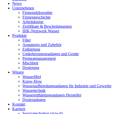
News
Unternehmen
Firmenphilosophie
Firmengeschichte
Arbeitskreise
Zertifikate & Bescheinigungen
IHK-Netzwerk Wasser
Produkte
Filter
Armaturen und Zubehör
Enthärtung
Umkehrosmoseanlagen und Geräte
Permeatmanagement
Mischbett
Dosierung
Wissen
Wasserfibel
Know-How
Wasseraufbereitungsanlagen für Industrie und Gewerbe
Wassertechnik
Wasserenthärtungsanlagen Hersteller
Dosieranlagen
Kontakt
Karriere
Servicetechniker (m/w/d)