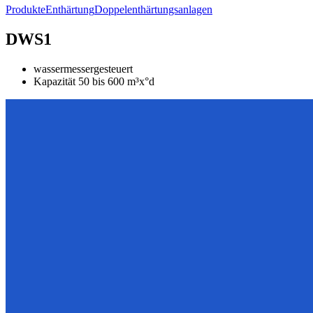
Produkte
Enthärtung
Doppelenthärtungsanlagen
DWS1
wassermessergesteuert
Kapazität 50 bis 600 m³x°d