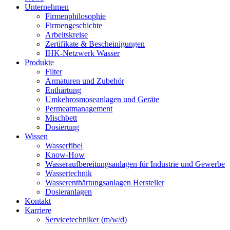
Unternehmen
Firmenphilosophie
Firmengeschichte
Arbeitskreise
Zertifikate & Bescheinigungen
IHK-Netzwerk Wasser
Produkte
Filter
Armaturen und Zubehör
Enthärtung
Umkehrosmoseanlagen und Geräte
Permeatmanagement
Mischbett
Dosierung
Wissen
Wasserfibel
Know-How
Wasseraufbereitungsanlagen für Industrie und Gewerbe
Wassertechnik
Wasserenthärtungsanlagen Hersteller
Dosieranlagen
Kontakt
Karriere
Servicetechniker (m/w/d)